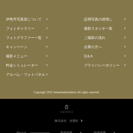
伊勢丹写真室について
証明写真の焼増し
フォトギャラリー
撮影スタジオ一覧
フォトグラファー一覧
ご撮影の流れ
キャンペーン
企業の方へ
撮影メニュー
Q＆A
料金シミュレーター
プライバシーポリシー
アルバム・フォトパネル
Copyright 2022 Isetanshashinshitsu All rights reserved.
株式会社 光潮社
Recruit
新卒採用
中途採用