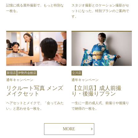
記憶に残る屋外撮影で、もっと特別な
スタジオ撮影とロケーション撮影がセ
一枚を。
ットになった、特別プランのご案内で
す。
新宿店
伊勢丹会館店
立川店
通年キャンペーン
通年キャンペーン
リクルート写真 メンズ
【立川店】成人前撮
メイクセット
り・後撮りプラン
ヘアセットとメイクで、「会ってみた
一生に一度の成人式、前撮りや後撮り
い」と思わせる一枚を。
で納得の一枚を。
MORE