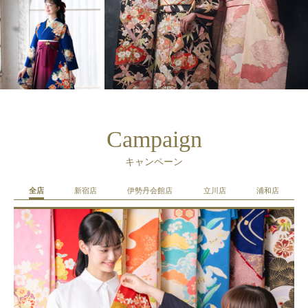
Campaign
キャンペーン
全店
新宿店
伊勢丹会館店
立川店
浦和店