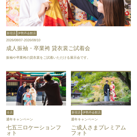
新宿店
伊勢丹会館店
2026/08/07-2026/08/10
成人振袖・卒業袴 貸衣裳ご試着会
振袖や卒業袴の貸衣裳をご試着いただける展示会です。
全店
新宿店
伊勢丹会館店
通年キャンペーン
通年キャンペーン
七五三ロケーションフ
ご成人さまプレミアム
ォト
フォト