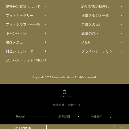
伊勢丹写真室について
証明写真の焼増し
フォトギャラリー
撮影スタジオ一覧
フォトグラファー一覧
ご撮影の流れ
キャンペーン
企業の方へ
撮影メニュー
Q＆A
料金シミュレーター
プライバシーポリシー
アルバム・フォトパネル
Copyright 2022 Isetanshashinshitsu All rights reserved.
株式会社 光潮社
Recruit
新卒採用
中途採用