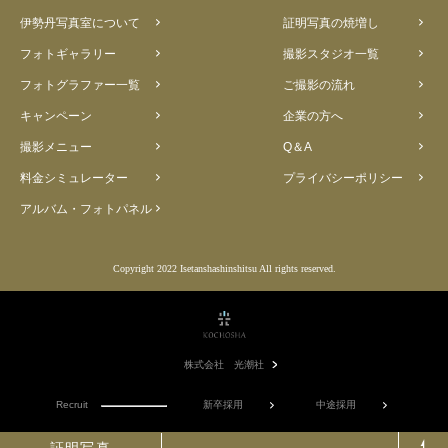
伊勢丹写真室について
証明写真の焼増し
フォトギャラリー
撮影スタジオ一覧
フォトグラファー一覧
ご撮影の流れ
キャンペーン
企業の方へ
撮影メニュー
Q＆A
料金シミュレーター
プライバシーポリシー
アルバム・フォトパネル
Copyright 2022 Isetanshashinshitsu All rights reserved.
株式会社 光潮社
Recruit
新卒採用
中途採用