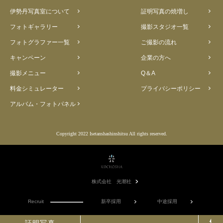
伊勢丹写真室について
証明写真の焼増し
フォトギャラリー
撮影スタジオ一覧
フォトグラファー一覧
ご撮影の流れ
キャンペーン
企業の方へ
撮影メニュー
Q＆A
料金シミュレーター
プライバシーポリシー
アルバム・フォトパネル
Copyright 2022 Isetanshashinshitsu All rights reserved.
株式会社 光潮社
Recruit
新卒採用
中途採用