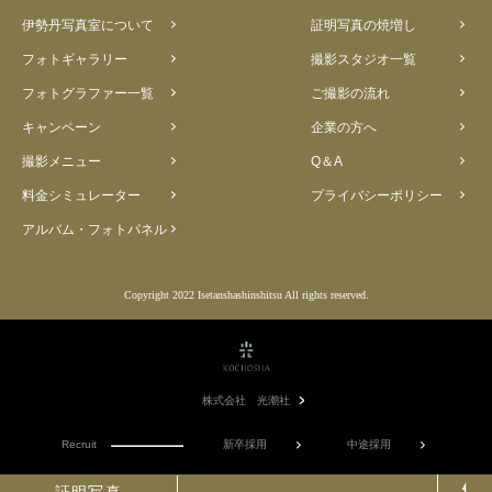
伊勢丹写真室について
証明写真の焼増し
フォトギャラリー
撮影スタジオ一覧
フォトグラファー一覧
ご撮影の流れ
キャンペーン
企業の方へ
撮影メニュー
Q＆A
料金シミュレーター
プライバシーポリシー
アルバム・フォトパネル
Copyright 2022 Isetanshashinshitsu All rights reserved.
株式会社 光潮社
Recruit
新卒採用
中途採用