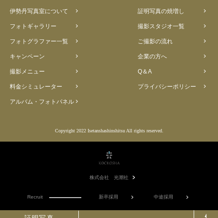
伊勢丹写真室について
証明写真の焼増し
フォトギャラリー
撮影スタジオ一覧
フォトグラファー一覧
ご撮影の流れ
キャンペーン
企業の方へ
撮影メニュー
Q＆A
料金シミュレーター
プライバシーポリシー
アルバム・フォトパネル
Copyright 2022 Isetanshashinshitsu All rights reserved.
株式会社 光潮社
Recruit
新卒採用
中途採用