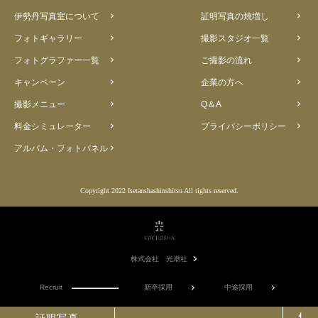
伊勢丹写真室について
証明写真の焼増し
フォトギャラリー
撮影スタジオ一覧
フォトグラファー一覧
ご撮影の流れ
キャンペーン
企業の方へ
撮影メニュー
Q＆A
料金シミュレーター
プライバシーポリシー
アルバム・フォトパネル
Copyright 2022 Isetanshashinshitsu All rights reserved.
株式会社 光潮社
Recruit
新卒採用
中途採用