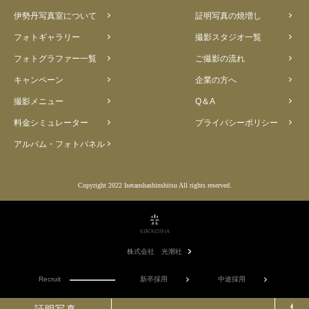
伊勢丹写真室について
証明写真の焼増し
フォトギャラリー
撮影スタジオ一覧
フォトグラファー一覧
ご撮影の流れ
キャンペーン
企業の方へ
撮影メニュー
Q＆A
料金シミュレーター
プライバシーポリシー
アルバム・フォトパネル
Copyright 2022 Isetanshashinshitsu All rights reserved.
株式会社 光潮社
Recruit
新卒採用
中途採用