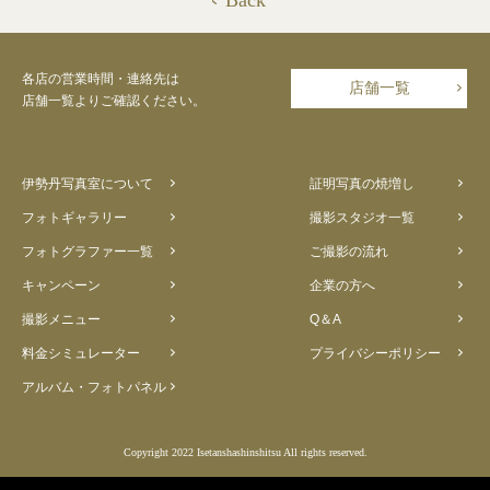
Back
各店の営業時間・連絡先は
店舗一覧
店舗一覧よりご確認ください。
伊勢丹写真室について
証明写真の焼増し
フォトギャラリー
撮影スタジオ一覧
フォトグラファー一覧
ご撮影の流れ
キャンペーン
企業の方へ
撮影メニュー
Q＆A
料金シミュレーター
プライバシーポリシー
アルバム・フォトパネル
Copyright 2022 Isetanshashinshitsu All rights reserved.