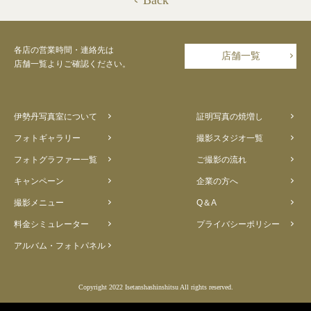
Back
各店の営業時間・連絡先は
店舗一覧
店舗一覧よりご確認ください。
伊勢丹写真室について
証明写真の焼増し
フォトギャラリー
撮影スタジオ一覧
フォトグラファー一覧
ご撮影の流れ
キャンペーン
企業の方へ
撮影メニュー
Q＆A
料金シミュレーター
プライバシーポリシー
アルバム・フォトパネル
Copyright 2022 Isetanshashinshitsu All rights reserved.