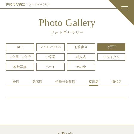
フォトギャラリー
Photo Gallery
フォトギャラリー
ALL
マイエンジェル
お宮参り
七五三
ご入園・ご入学
ご卒業
成人式
ブライダル
家族写真
ペット
その他
全店
新宿店
伊勢丹会館店
立川店
浦和店