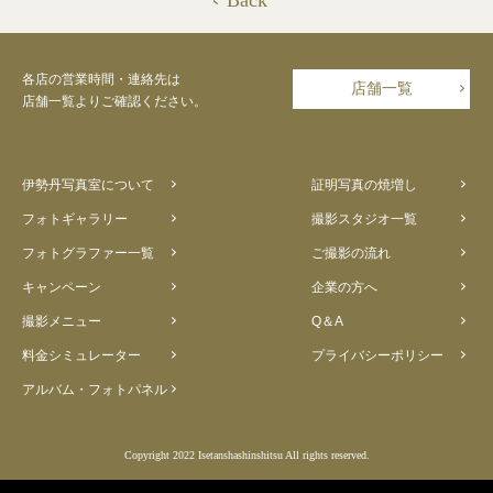
Back
各店の営業時間・連絡先は
店舗一覧
店舗一覧よりご確認ください。
伊勢丹写真室について
証明写真の焼増し
フォトギャラリー
撮影スタジオ一覧
フォトグラファー一覧
ご撮影の流れ
キャンペーン
企業の方へ
撮影メニュー
Q＆A
料金シミュレーター
プライバシーポリシー
アルバム・フォトパネル
Copyright 2022 Isetanshashinshitsu All rights reserved.