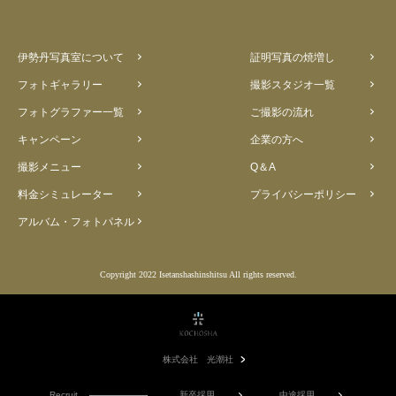
伊勢丹写真室について
証明写真の焼増し
フォトギャラリー
撮影スタジオ一覧
フォトグラファー一覧
ご撮影の流れ
キャンペーン
企業の方へ
撮影メニュー
Q＆A
料金シミュレーター
プライバシーポリシー
アルバム・フォトパネル
Copyright 2022 Isetanshashinshitsu All rights reserved.
株式会社 光潮社
Recruit
新卒採用
中途採用