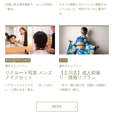
記憶に残る屋外撮影で、もっと特別な
スタジオ撮影とロケーション撮影がセ
一枚を。
ットになった、特別プランのご案内で
す。
新宿店
伊勢丹会館店
立川店
通年キャンペーン
通年キャンペーン
リクルート写真 メンズ
【立川店】成人前撮
メイクセット
り・後撮りプラン
ヘアセットとメイクで、「会ってみた
一生に一度の成人式、前撮りや後撮り
い」と思わせる一枚を。
で納得の一枚を。
MORE