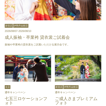
新宿店
伊勢丹会館店
2026/08/07-2026/08/10
成人振袖・卒業袴 貸衣裳ご試着会
振袖や卒業袴の貸衣裳をご試着いただける展示会です。
全店
新宿店
伊勢丹会館店
通年キャンペーン
通年キャンペーン
七五三ロケーションフ
ご成人さまプレミアム
ォト
フォト