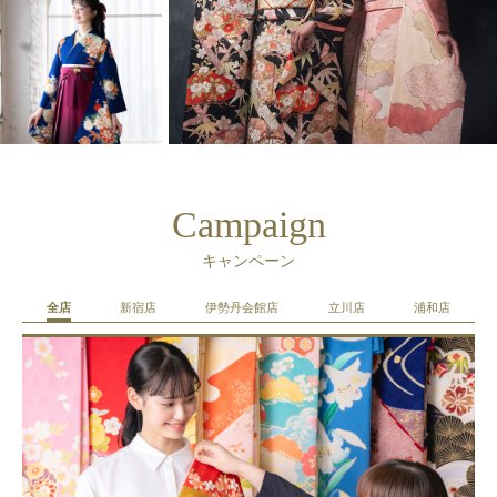
Campaign
キャンペーン
全店
新宿店
伊勢丹会館店
立川店
浦和店