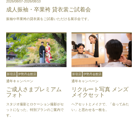
2026/08/07-2026/08/10
成人振袖・卒業袴 貸衣裳ご試着会
振袖や卒業袴の貸衣裳をご試着いただける展示会です。
新宿店
伊勢丹会館店
新宿店
伊勢丹会館店
通年キャンペーン
通年キャンペーン
ご成人さまプレミアム
リクルート写真 メンズ
フォト
メイクセット
スタジオ撮影とロケーション撮影がセ
ヘアセットとメイクで、「会ってみた
ットになった、特別プランのご案内で
い」と思わせる一枚を。
す。