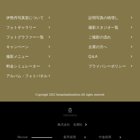
伊勢丹写真室について
証明写真の焼増し
フォトギャラリー
撮影スタジオ一覧
フォトグラファー一覧
ご撮影の流れ
キャンペーン
企業の方へ
撮影メニュー
Q＆A
料金シミュレーター
プライバシーポリシー
アルバム・フォトパネル
Copyright 2022 Isetanshashinshitsu All rights reserved.
株式会社 光潮社
Recruit
新卒採用
中途採用