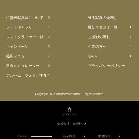
伊勢丹写真室について
証明写真の焼増し
フォトギャラリー
撮影スタジオ一覧
フォトグラファー一覧
ご撮影の流れ
キャンペーン
企業の方へ
撮影メニュー
Q＆A
料金シミュレーター
プライバシーポリシー
アルバム・フォトパネル
Copyright 2022 Isetanshashinshitsu All rights reserved.
株式会社 光潮社
Recruit
新卒採用
中途採用