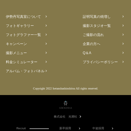
伊勢丹写真室について
証明写真の焼増し
フォトギャラリー
撮影スタジオ一覧
フォトグラファー一覧
ご撮影の流れ
キャンペーン
企業の方へ
撮影メニュー
Q＆A
料金シミュレーター
プライバシーポリシー
アルバム・フォトパネル
Copyright 2022 Isetanshashinshitsu All rights reserved.
株式会社 光潮社
Recruit
新卒採用
中途採用