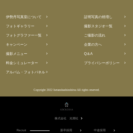
伊勢丹写真室について
証明写真の焼増し
フォトギャラリー
撮影スタジオ一覧
フォトグラファー一覧
ご撮影の流れ
キャンペーン
企業の方へ
撮影メニュー
Q＆A
料金シミュレーター
プライバシーポリシー
アルバム・フォトパネル
Copyright 2022 Isetanshashinshitsu All rights reserved.
株式会社 光潮社
Recruit
新卒採用
中途採用