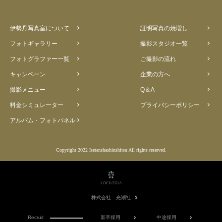
伊勢丹写真室について
証明写真の焼増し
フォトギャラリー
撮影スタジオ一覧
フォトグラファー一覧
ご撮影の流れ
キャンペーン
企業の方へ
撮影メニュー
Q＆A
料金シミュレーター
プライバシーポリシー
アルバム・フォトパネル
Copyright 2022 Isetanshashinshitsu All rights reserved.
株式会社 光潮社
Recruit
新卒採用
中途採用