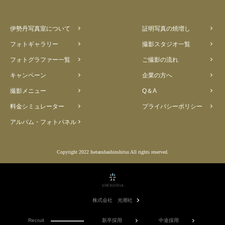
伊勢丹写真室について
証明写真の焼増し
フォトギャラリー
撮影スタジオ一覧
フォトグラファー一覧
ご撮影の流れ
キャンペーン
企業の方へ
撮影メニュー
Q＆A
料金シミュレーター
プライバシーポリシー
アルバム・フォトパネル
Copyright 2022 Isetanshashinshitsu All rights reserved.
株式会社 光潮社
Recruit
新卒採用
中途採用