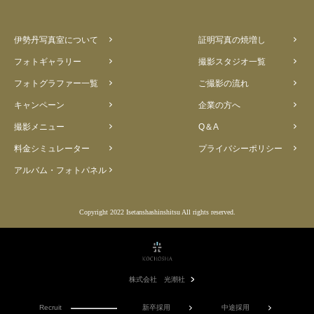
伊勢丹写真室について
証明写真の焼増し
フォトギャラリー
撮影スタジオ一覧
フォトグラファー一覧
ご撮影の流れ
キャンペーン
企業の方へ
撮影メニュー
Q＆A
料金シミュレーター
プライバシーポリシー
アルバム・フォトパネル
Copyright 2022 Isetanshashinshitsu All rights reserved.
株式会社 光潮社
Recruit
新卒採用
中途採用