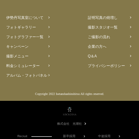
伊勢丹写真室について
証明写真の焼増し
フォトギャラリー
撮影スタジオ一覧
フォトグラファー一覧
ご撮影の流れ
キャンペーン
企業の方へ
撮影メニュー
Q＆A
料金シミュレーター
プライバシーポリシー
アルバム・フォトパネル
Copyright 2022 Isetanshashinshitsu All rights reserved.
株式会社 光潮社
Recruit
新卒採用
中途採用