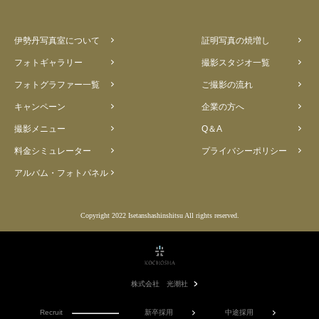
伊勢丹写真室について
証明写真の焼増し
フォトギャラリー
撮影スタジオ一覧
フォトグラファー一覧
ご撮影の流れ
キャンペーン
企業の方へ
撮影メニュー
Q＆A
料金シミュレーター
プライバシーポリシー
アルバム・フォトパネル
Copyright 2022 Isetanshashinshitsu All rights reserved.
株式会社 光潮社
Recruit
新卒採用
中途採用