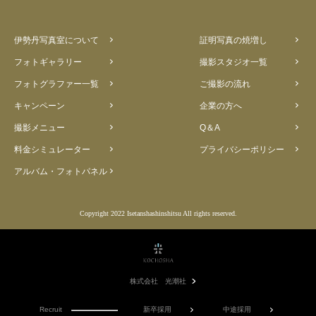
伊勢丹写真室について
証明写真の焼増し
フォトギャラリー
撮影スタジオ一覧
フォトグラファー一覧
ご撮影の流れ
キャンペーン
企業の方へ
撮影メニュー
Q＆A
料金シミュレーター
プライバシーポリシー
アルバム・フォトパネル
Copyright 2022 Isetanshashinshitsu All rights reserved.
株式会社 光潮社
Recruit
新卒採用
中途採用