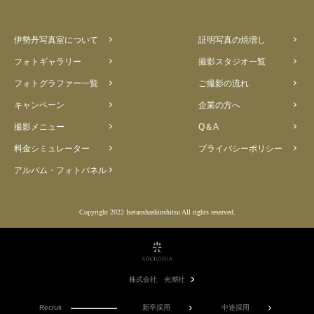
伊勢丹写真室について
証明写真の焼増し
フォトギャラリー
撮影スタジオ一覧
フォトグラファー一覧
ご撮影の流れ
キャンペーン
企業の方へ
撮影メニュー
Q＆A
料金シミュレーター
プライバシーポリシー
アルバム・フォトパネル
Copyright 2022 Isetanshashinshitsu All rights reserved.
株式会社 光潮社
Recruit
新卒採用
中途採用