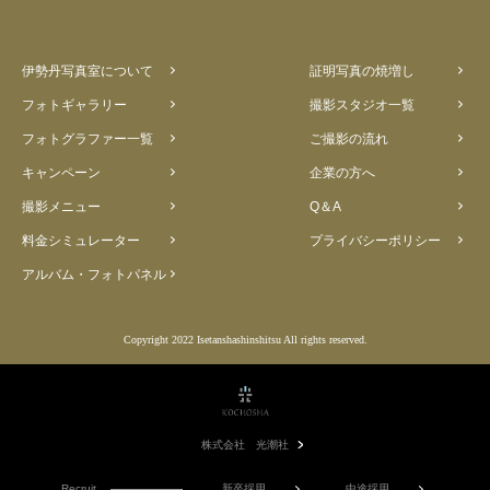
伊勢丹写真室について
証明写真の焼増し
フォトギャラリー
撮影スタジオ一覧
フォトグラファー一覧
ご撮影の流れ
キャンペーン
企業の方へ
撮影メニュー
Q＆A
料金シミュレーター
プライバシーポリシー
アルバム・フォトパネル
Copyright 2022 Isetanshashinshitsu All rights reserved.
株式会社 光潮社
Recruit
新卒採用
中途採用