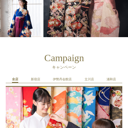
Campaign
キャンペーン
全店
新宿店
伊勢丹会館店
立川店
浦和店