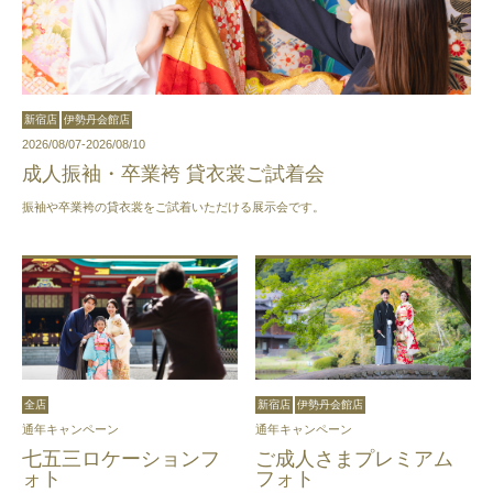
新宿店
伊勢丹会館店
2026/08/07-2026/08/10
成人振袖・卒業袴 貸衣裳ご試着会
振袖や卒業袴の貸衣裳をご試着いただける展示会です。
全店
新宿店
伊勢丹会館店
通年キャンペーン
通年キャンペーン
七五三ロケーションフ
ご成人さまプレミアム
ォト
フォト