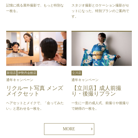
記憶に残る屋外撮影で、もっと特別な
スタジオ撮影とロケーション撮影がセ
一枚を。
ットになった、特別プランのご案内で
す。
新宿店
伊勢丹会館店
立川店
通年キャンペーン
通年キャンペーン
リクルート写真 メンズ
【立川店】成人前撮
メイクセット
り・後撮りプラン
ヘアセットとメイクで、「会ってみた
一生に一度の成人式、前撮りや後撮り
い」と思わせる一枚を。
で納得の一枚を。
MORE