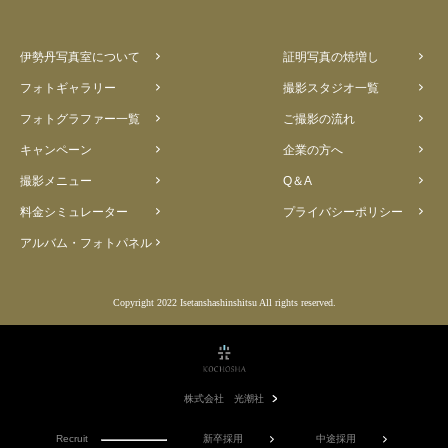
伊勢丹写真室について
証明写真の焼増し
フォトギャラリー
撮影スタジオ一覧
フォトグラファー一覧
ご撮影の流れ
キャンペーン
企業の方へ
撮影メニュー
Q＆A
料金シミュレーター
プライバシーポリシー
アルバム・フォトパネル
Copyright 2022 Isetanshashinshitsu All rights reserved.
株式会社 光潮社
Recruit
新卒採用
中途採用