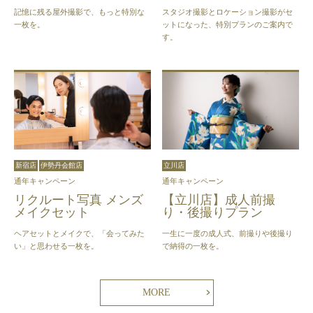
記憶に残る屋外撮影で、もっと特別な
スタジオ撮影とロケーション撮影がセ
一枚を。
ットになった、特別プランのご案内で
す。
新宿店
伊勢丹会館店
立川店
通年キャンペーン
通年キャンペーン
リクルート写真 メンズ
【立川店】成人前撮
メイクセット
り・後撮りプラン
ヘアセットとメイクで、「会ってみた
一生に一度の成人式、前撮りや後撮り
い」と思わせる一枚を。
で納得の一枚を。
MORE