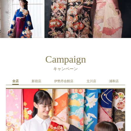
Campaign
キャンペーン
全店
新宿店
伊勢丹会館店
立川店
浦和店