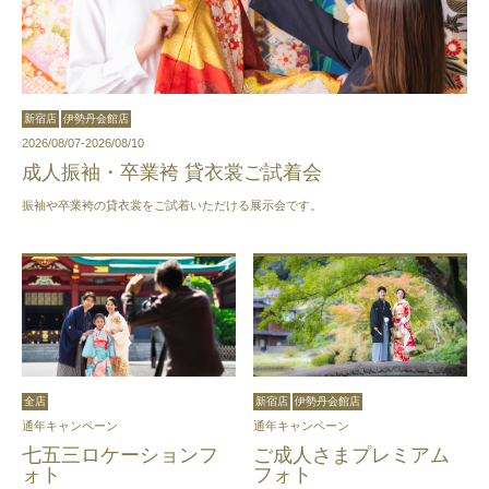
新宿店
伊勢丹会館店
2026/08/07-2026/08/10
成人振袖・卒業袴 貸衣裳ご試着会
振袖や卒業袴の貸衣裳をご試着いただける展示会です。
全店
新宿店
伊勢丹会館店
通年キャンペーン
通年キャンペーン
七五三ロケーションフ
ご成人さまプレミアム
ォト
フォト