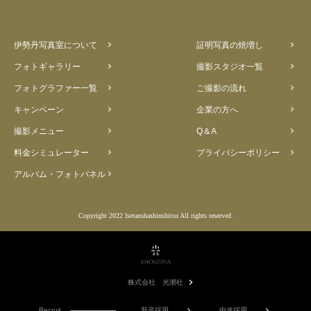
伊勢丹写真室について
証明写真の焼増し
フォトギャラリー
撮影スタジオ一覧
フォトグラファー一覧
ご撮影の流れ
キャンペーン
企業の方へ
撮影メニュー
Q＆A
料金シミュレーター
プライバシーポリシー
アルバム・フォトパネル
Copyright 2022 Isetanshashinshitsu All rights reserved.
株式会社 光潮社
Recruit
新卒採用
中途採用