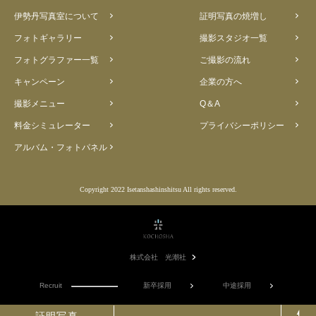
伊勢丹写真室について
証明写真の焼増し
フォトギャラリー
撮影スタジオ一覧
フォトグラファー一覧
ご撮影の流れ
キャンペーン
企業の方へ
撮影メニュー
Q＆A
料金シミュレーター
プライバシーポリシー
アルバム・フォトパネル
Copyright 2022 Isetanshashinshitsu All rights reserved.
株式会社 光潮社
Recruit
新卒採用
中途採用