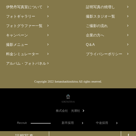
伊勢丹写真室について
証明写真の焼増し
フォトギャラリー
撮影スタジオ一覧
フォトグラファー一覧
ご撮影の流れ
キャンペーン
企業の方へ
撮影メニュー
Q＆A
料金シミュレーター
プライバシーポリシー
アルバム・フォトパネル
Copyright 2022 Isetanshashinshitsu All rights reserved.
株式会社 光潮社
Recruit
新卒採用
中途採用