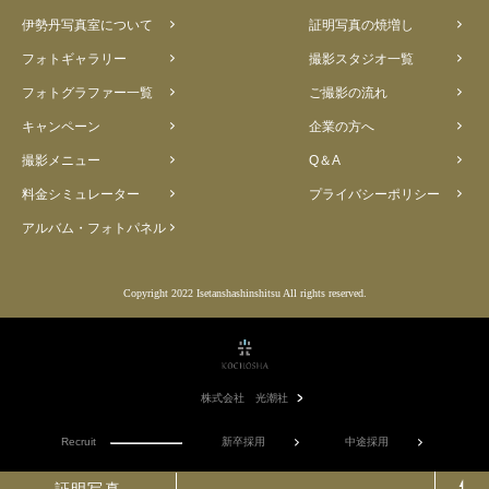
伊勢丹写真室について
証明写真の焼増し
フォトギャラリー
撮影スタジオ一覧
フォトグラファー一覧
ご撮影の流れ
キャンペーン
企業の方へ
撮影メニュー
Q＆A
料金シミュレーター
プライバシーポリシー
アルバム・フォトパネル
Copyright 2022 Isetanshashinshitsu All rights reserved.
株式会社 光潮社
Recruit
新卒採用
中途採用