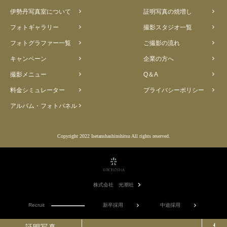
伊勢丹写真室について
証明写真の焼増し
フォトギャラリー
撮影スタジオ一覧
フォトグラファー一覧
ご撮影の流れ
キャンペーン
企業の方へ
撮影メニュー
Q＆A
料金シミュレーター
プライバシーポリシー
アルバム・フォトパネル
Copyright 2022 Isetanshashinshitsu All rights reserved.
株式会社 光潮社
Recruit
新卒採用
中途採用