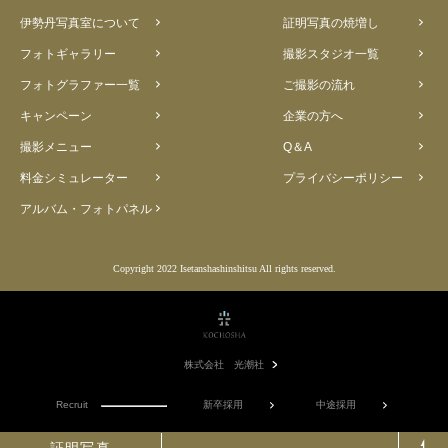
伊勢丹写真室について
証明写真の焼増し
フォトギャラリー
撮影スタジオ一覧
フォトグラファー一覧
ご撮影の流れ
キャンペーン
企業の方へ
撮影メニュー
Q＆A
料金シミュレーター
プライバシーポリシー
アルバム・フォトパネル
Copyright 2022 Isetanshashinshitsu All rights reserved.
株式会社 光潮社
Recruit
新卒採用
中途採用