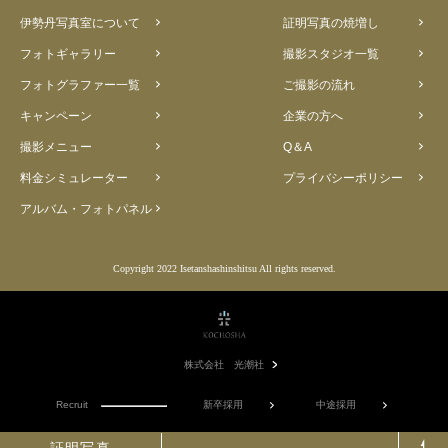
伊勢丹写真室について
証明写真の焼増し
フォトギャラリー
撮影スタジオ一覧
フォトグラファー一覧
ご撮影の流れ
キャンペーン
企業の方へ
撮影メニュー
Q＆A
料金シミュレーター
プライバシーポリシー
アルバム・フォトパネル
Copyright 2022 Isetanshashinshitsu All rights reserved.
株式会社 光潮社
Recruit
新卒採用
中途採用