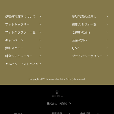
伊勢丹写真室について
証明写真の焼増し
フォトギャラリー
撮影スタジオ一覧
フォトグラファー一覧
ご撮影の流れ
キャンペーン
企業の方へ
撮影メニュー
Q＆A
料金シミュレーター
プライバシーポリシー
アルバム・フォトパネル
Copyright 2022 Isetanshashinshitsu All rights reserved.
株式会社 光潮社
Recruit
新卒採用
中途採用