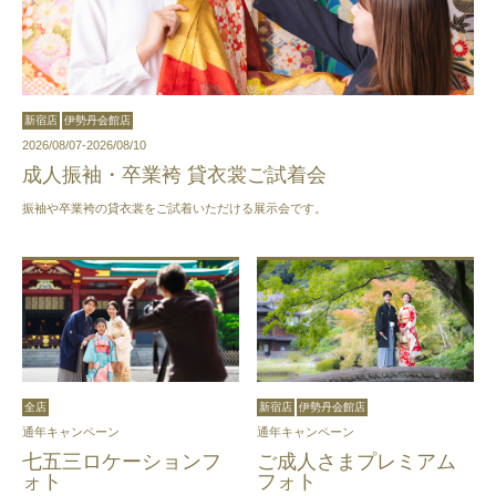
新宿店
伊勢丹会館店
2026/08/07-2026/08/10
成人振袖・卒業袴 貸衣裳ご試着会
振袖や卒業袴の貸衣裳をご試着いただける展示会です。
全店
新宿店
伊勢丹会館店
通年キャンペーン
通年キャンペーン
七五三ロケーションフ
ご成人さまプレミアム
ォト
フォト