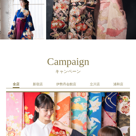
Campaign
キャンペーン
全店
新宿店
伊勢丹会館店
立川店
浦和店