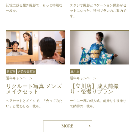
記憶に残る屋外撮影で、もっと特別な
スタジオ撮影とロケーション撮影がセ
一枚を。
ットになった、特別プランのご案内で
す。
新宿店
伊勢丹会館店
立川店
通年キャンペーン
通年キャンペーン
リクルート写真 メンズ
【立川店】成人前撮
メイクセット
り・後撮りプラン
ヘアセットとメイクで、「会ってみた
一生に一度の成人式、前撮りや後撮り
い」と思わせる一枚を。
で納得の一枚を。
MORE