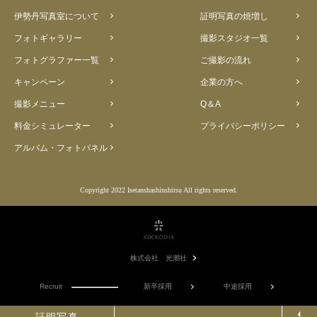
伊勢丹写真室について
証明写真の焼増し
フォトギャラリー
撮影スタジオ一覧
フォトグラファー一覧
ご撮影の流れ
キャンペーン
企業の方へ
撮影メニュー
Q＆A
料金シミュレーター
プライバシーポリシー
アルバム・フォトパネル
Copyright 2022 Isetanshashinshitsu All rights reserved.
株式会社 光潮社
Recruit
新卒採用
中途採用