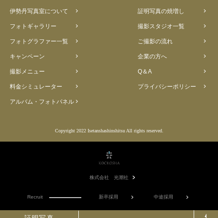
伊勢丹写真室について
証明写真の焼増し
フォトギャラリー
撮影スタジオ一覧
フォトグラファー一覧
ご撮影の流れ
キャンペーン
企業の方へ
撮影メニュー
Q＆A
料金シミュレーター
プライバシーポリシー
アルバム・フォトパネル
Copyright 2022 Isetanshashinshitsu All rights reserved.
株式会社 光潮社
Recruit
新卒採用
中途採用