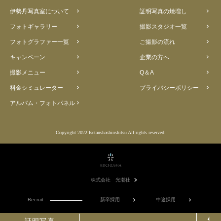
伊勢丹写真室について
証明写真の焼増し
フォトギャラリー
撮影スタジオ一覧
フォトグラファー一覧
ご撮影の流れ
キャンペーン
企業の方へ
撮影メニュー
Q＆A
料金シミュレーター
プライバシーポリシー
アルバム・フォトパネル
Copyright 2022 Isetanshashinshitsu All rights reserved.
株式会社 光潮社
Recruit
新卒採用
中途採用