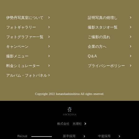
伊勢丹写真室について
証明写真の焼増し
フォトギャラリー
撮影スタジオ一覧
フォトグラファー一覧
ご撮影の流れ
キャンペーン
企業の方へ
撮影メニュー
Q＆A
料金シミュレーター
プライバシーポリシー
アルバム・フォトパネル
Copyright 2022 Isetanshashinshitsu All rights reserved.
株式会社 光潮社
Recruit
新卒採用
中途採用