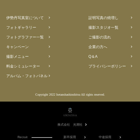
伊勢丹写真室について
証明写真の焼増し
フォトギャラリー
撮影スタジオ一覧
フォトグラファー一覧
ご撮影の流れ
キャンペーン
企業の方へ
撮影メニュー
Q＆A
料金シミュレーター
プライバシーポリシー
アルバム・フォトパネル
Copyright 2022 Isetanshashinshitsu All rights reserved.
株式会社 光潮社
Recruit
新卒採用
中途採用