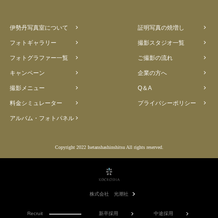
伊勢丹写真室について
証明写真の焼増し
フォトギャラリー
撮影スタジオ一覧
フォトグラファー一覧
ご撮影の流れ
キャンペーン
企業の方へ
撮影メニュー
Q＆A
料金シミュレーター
プライバシーポリシー
アルバム・フォトパネル
Copyright 2022 Isetanshashinshitsu All rights reserved.
株式会社 光潮社
Recruit
新卒採用
中途採用