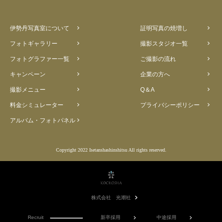
伊勢丹写真室について
証明写真の焼増し
フォトギャラリー
撮影スタジオ一覧
フォトグラファー一覧
ご撮影の流れ
キャンペーン
企業の方へ
撮影メニュー
Q＆A
料金シミュレーター
プライバシーポリシー
アルバム・フォトパネル
Copyright 2022 Isetanshashinshitsu All rights reserved.
株式会社 光潮社
Recruit
新卒採用
中途採用