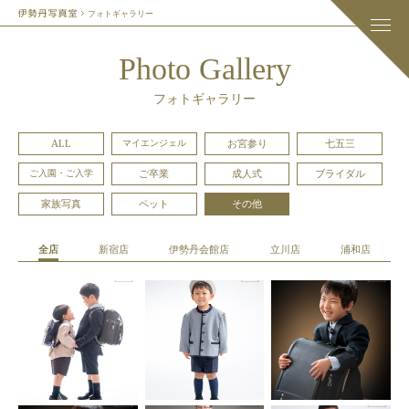
フォトギャラリー
Photo Gallery
フォトギャラリー
ALL
マイエンジェル
お宮参り
七五三
ご入園・ご入学
ご卒業
成人式
ブライダル
家族写真
ペット
その他
全店
新宿店
伊勢丹会館店
立川店
浦和店