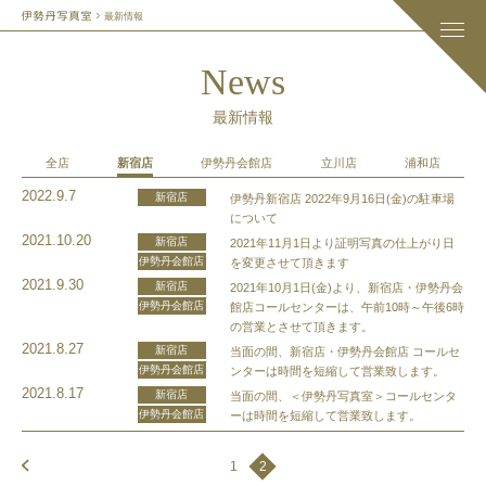
最新情報
News
最新情報
全店
新宿店
伊勢丹会館店
立川店
浦和店
2022.9.7
新宿店
伊勢丹新宿店 2022年9月16日(金)の駐車場
について
2021.10.20
新宿店
2021年11月1日より証明写真の仕上がり日
伊勢丹会館店
を変更させて頂きます
2021.9.30
新宿店
2021年10月1日(金)より、新宿店・伊勢丹会
伊勢丹会館店
館店コールセンターは、午前10時～午後6時
の営業とさせて頂きます。
2021.8.27
新宿店
当面の間、新宿店・伊勢丹会館店 コールセ
伊勢丹会館店
ンターは時間を短縮して営業致します。
2021.8.17
新宿店
当面の間、＜伊勢丹写真室＞コールセンタ
伊勢丹会館店
ーは時間を短縮して営業致します。
1
2