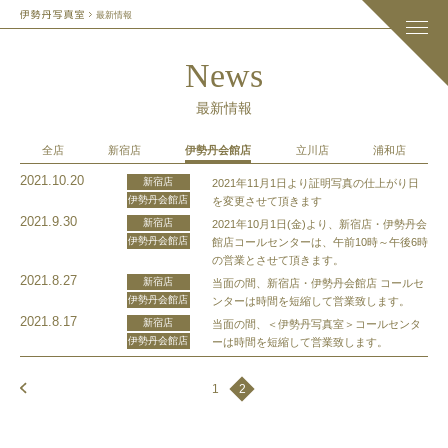
最新情報
News
最新情報
全店
新宿店
伊勢丹会館店
立川店
浦和店
2021.10.20
新宿店
2021年11月1日より証明写真の仕上がり日
伊勢丹会館店
を変更させて頂きます
2021.9.30
新宿店
2021年10月1日(金)より、新宿店・伊勢丹会
伊勢丹会館店
館店コールセンターは、午前10時～午後6時
の営業とさせて頂きます。
2021.8.27
新宿店
当面の間、新宿店・伊勢丹会館店 コールセ
伊勢丹会館店
ンターは時間を短縮して営業致します。
2021.8.17
新宿店
当面の間、＜伊勢丹写真室＞コールセンタ
伊勢丹会館店
ーは時間を短縮して営業致します。
1
2