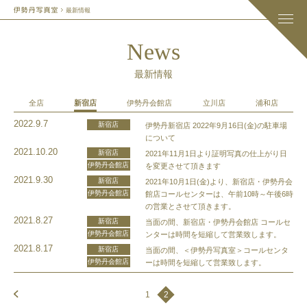
最新情報
News
最新情報
全店
新宿店
伊勢丹会館店
立川店
浦和店
2022.9.7
新宿店
伊勢丹新宿店 2022年9月16日(金)の駐車場
について
2021.10.20
新宿店
2021年11月1日より証明写真の仕上がり日
伊勢丹会館店
を変更させて頂きます
2021.9.30
新宿店
2021年10月1日(金)より、新宿店・伊勢丹会
伊勢丹会館店
館店コールセンターは、午前10時～午後6時
の営業とさせて頂きます。
2021.8.27
新宿店
当面の間、新宿店・伊勢丹会館店 コールセ
伊勢丹会館店
ンターは時間を短縮して営業致します。
2021.8.17
新宿店
当面の間、＜伊勢丹写真室＞コールセンタ
伊勢丹会館店
ーは時間を短縮して営業致します。
1
2