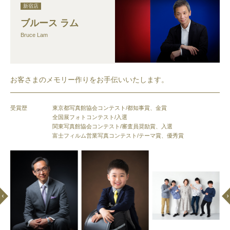
新宿店
ブルース ラム
Bruce Lam
お客さまのメモリー作りをお手伝いいたします。
受賞歴
東京都写真館協会コンテスト/都知事賞、金賞
全国展フォトコンテスト/入選
関東写真館協会コンテスト/審査員奨励賞、入選
富士フィルム営業写真コンテスト/テーマ賞、優秀賞