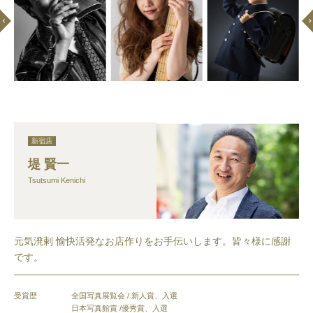
新宿店
堤 賢一
Tsutsumi Kenichi
元気溌剌 愉快活発なお店作りをお手伝いします。皆々様に感謝
です。
受賞歴
全国写真展覧会 / 新人賞、入選
日本写真館賞 /優秀賞、入選