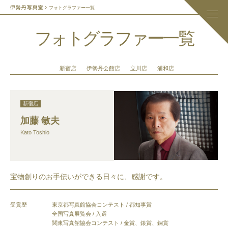
フォトグラファー一覧
フォトグラファー一覧
新宿店
伊勢丹会館店
立川店
浦和店
新宿店
加藤 敏夫
Kato Toshio
宝物創りのお手伝いができる日々に、感謝です。
受賞歴
東京都写真館協会コンテスト / 都知事賞
全国写真展覧会 / 入選
関東写真館協会コンテスト / 金賞、銀賞、銅賞