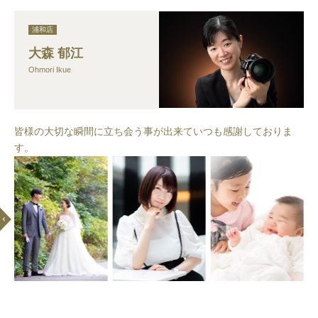
浦和店
大森 郁江
Ohmori Ikue
皆様の大切な瞬間に立ち会う事が出来ていつも感謝しておりま
す。