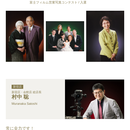
富士フィルム営業写真コンテスト / 入選
新宿店
新宿店・会館店 総店長
村中 聡
Muranaka Satoshi
常に全力です！