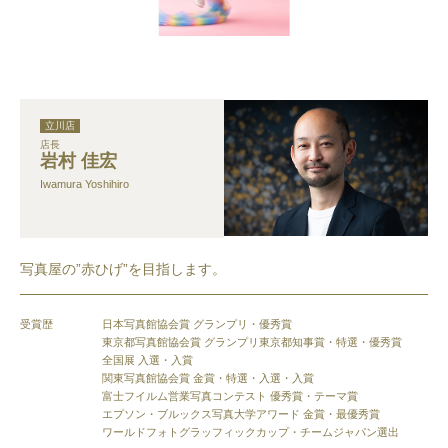
立川店
店長
岩村 佳宏
Iwamura Yoshihiro
写真屋の”赤ひげ”を目指します。
受賞歴
日本写真館協会賞 グランプリ・優秀賞
東京都写真館協会賞 グランプリ東京都知事賞・特選・優秀賞
全国展 入選・入賞
関東写真館協会賞 金賞・特選・入選・入賞
富士フイルム営業写真コンテスト 優秀賞・テーマ賞
エプソン・ブルックス写真大学アワード 金賞・最優秀賞
ワールドフォトグラッフィックカップ・チームジャパン選出