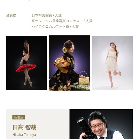
受賞歴
日本写真館賞 / 入選
富士フィルム営業写真コンテスト / 入賞
ハイテクニカルフォト賞 / 金賞
新宿店
日髙 智哉
Hidaka Tomoya