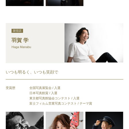
新宿店
羽賀 学
Haga Manabu
いつも明るく、いつも笑顔で
受賞歴
全国写真展覧会 / 入選
日本写真館賞 / 入選
東京都写真館協会コンテスト / 入選
富士フィルム営業写真コンテスト / テーマ賞