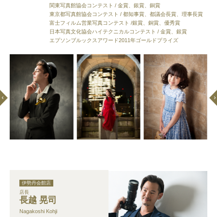
関東写真館協会コンテスト / 金賞、銀賞、銅賞
東京都写真館協会コンテスト / 都知事賞、都議会長賞、理事長賞
富士フィルム営業写真コンテスト /銀賞、銅賞、優秀賞
日本写真文化協会ハイテクニカルコンテスト / 金賞、銀賞
エプソンブルックスアワード2011年ゴールドプライズ
伊勢丹会館店
店長
長越 晃司
Nagakoshi Kohji