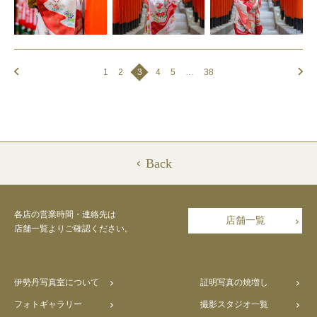
1
2
3
4
5
…
38
Back
各店の営業時間・連絡先は
店舗一覧
店舗一覧よりご確認ください。
伊勢丹写真室について
証明写真の焼増し
フォトギャラリー
撮影スタジオ一覧