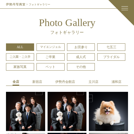
フォトギャラリー
Photo Gallery
フォトギャラリー
ALL
マイエンジェル
お宮参り
七五三
ご入園・ご入学
ご卒業
成人式
ブライダル
家族写真
ペット
その他
全店
新宿店
伊勢丹会館店
立川店
浦和店